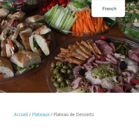
French
English
Accueil
/
Plateaux
/ Plateau de Desserts