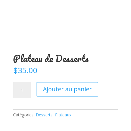
Plateau de Desserts
$
35.00
quantité
Ajouter au panier
de
Plateau
de
Desserts
Catégories:
Desserts
,
Plateaux